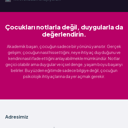
Çocukları notlarla değil, duygularla da
değerlendirin.
Akademik başarı, çocuğun sadece bir yönünü yansıtır. Gerçek
gelişim; çocuğun nasıl hissettiğini, neye ihtiyaç duyduğunu ve
kendini nasıl ifade ettiğini anlayabilmekle mümkündür. Notlar
geçici olabilir ama duygular ve içsel denge, yaşam boyu başarıyı
belirler. Bu yüzden eğitimde sadece bilgiye değil, çocuğun
psikolojik ihtiyaçlarına da yer açmak gerekir.
Adresimiz